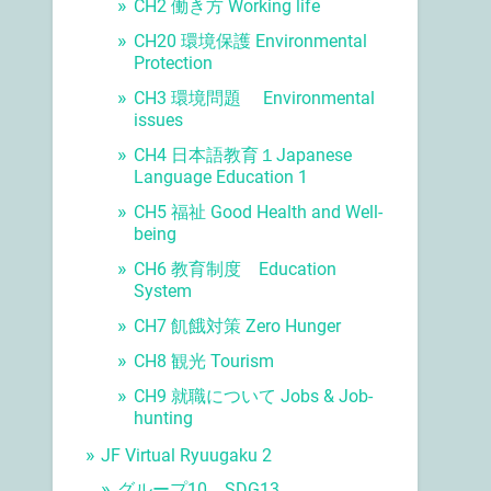
CH2 働き方 Working life
CH20 環境保護 Environmental
Protection
CH3 環境問題 Environmental
issues
CH4 日本語教育１Japanese
Language Education 1
CH5 福祉 Good Health and Well-
being
CH6 教育制度 Education
System
CH7 飢餓対策 Zero Hunger
CH8 観光 Tourism
CH9 就職について Jobs & Job-
hunting
JF Virtual Ryuugaku 2
グループ10 SDG13