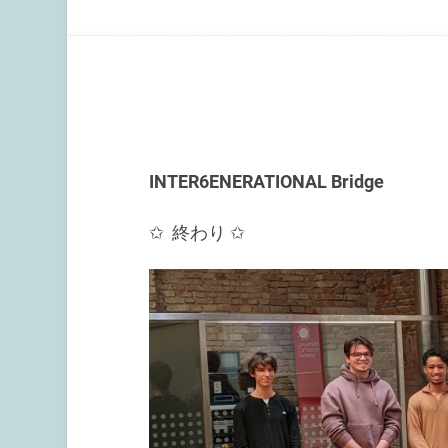
INTER6ENERATIONAL Bridge
✩ 終わり ✩