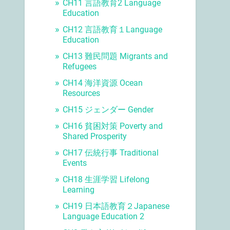
CH11 言語教育2 Language
Education
CH12 言語教育１Language
Education
CH13 難民問題 Migrants and
Refugees
CH14 海洋資源 Ocean
Resources
CH15 ジェンダー Gender
CH16 貧困対策 Poverty and
Shared Prosperity
CH17 伝統行事 Traditional
Events
CH18 生涯学習 Lifelong
Learning
CH19 日本語教育２Japanese
Language Education 2