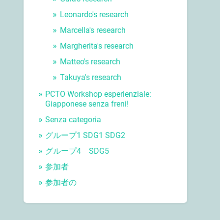
Leonardo's research
Marcella's research
Margherita's research
Matteo's research
Takuya's research
PCTO Workshop esperienziale:
Giapponese senza freni!
Senza categoria
グループ1 SDG1 SDG2
グループ4 SDG5
参加者
参加者の