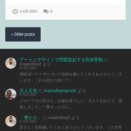
2 4月 2021
0
« Older posts
アートとデザインで問題提起する気候変動
に
maandrea2
より
8 12月 2021
興味深いテーマについて投稿を書いてくれてありがとうござ
います。これを読むの前にア…
五人五色
に
marcellamariotti
より
4 12月 2021
グループ９の皆さん、お疲れ様でした。ポストを読んで、感
動しました。一番きっと心に…
「豊かさ」
に
maandrea2
より
2 12月 2021
皆さん！投稿書いてくれてありがとうございます。この非常