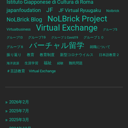
Istituto Giapponese di Cultura di Roma
JF
japanfoudation
JF Virtual Ryuugaku
Nolbrick
NoLBrick Project
NoLBrick Blog
Virtual Exchange
Virtualbusiness
グループ5
グループ13
グループ19
グループ１Covid19
グループ１０
バーチャル留学
グループ８
就職について
振り返り
教育
教育制度
新型コロナウイルス
日本語教育２
福祉
海洋資源
生涯学習
経験
難民問題
＃言語教育 Virtual Exchange
2026年2月
2025年7月
2025年3月