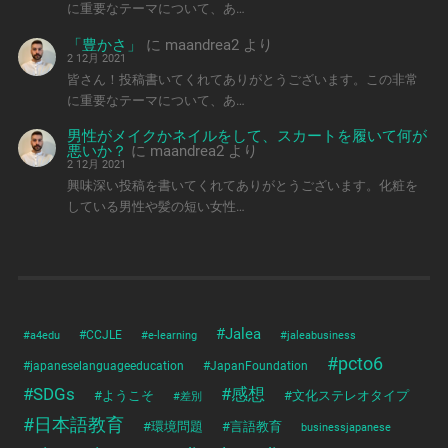
に重要なテーマについて、あ…
「豊かさ」
に
maandrea2
より
2 12月 2021
皆さん！投稿書いてくれてありがとうございます。この非常
に重要なテーマについて、あ…
男性がメイクかネイルをして、スカートを履いて何が
悪いか？
に
maandrea2
より
2 12月 2021
興味深い投稿を書いてくれてありがとうございます。化粧を
している男性や髪の短い女性…
#Jalea
#a4edu
#CCJLE
#e-learning
#jaleabusiness
#pcto6
#japaneselanguageeducation
#JapanFoundation
#SDGs
#感想
#ようこそ
#文化ステレオタイプ
#差別
#日本語教育
#環境問題
#言語教育
businessjapanese