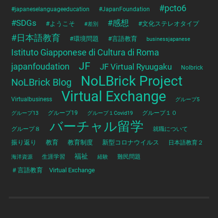
#pcto6
#japaneselanguageeducation
#JapanFoundation
#SDGs
#感想
#ようこそ
#文化ステレオタイプ
#差別
#日本語教育
#環境問題
#言語教育
businessjapanese
Istituto Giapponese di Cultura di Roma
JF
japanfoudation
JF Virtual Ryuugaku
Nolbrick
NoLBrick Project
NoLBrick Blog
Virtual Exchange
Virtualbusiness
グループ5
グループ13
グループ19
グループ１Covid19
グループ１０
バーチャル留学
グループ８
就職について
振り返り
教育
教育制度
新型コロナウイルス
日本語教育２
福祉
海洋資源
生涯学習
経験
難民問題
＃言語教育 Virtual Exchange