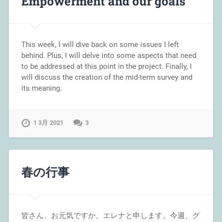
Empowerment and our goals
This week, I will dive back on some issues I left
behind. Plus, I will delve into some aspects that need
to be addressed at this point in the project. Finally, I
will discuss the creation of the mid-term survey and
its meaning.
1 3月 2021
3
春の行事
皆さん、お元気ですか。エレナと申します。今週、グ