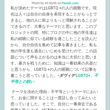
Photo by 42 North on
Pexels.com
私が決めたテーマはLGBTQ +の人の困難です。現
在は人々は自分の自身を表現することがもっとで
きるし、他の人に前よりもっと理解されることが
できるので、大事なテーマだと思います。このプ
ロジェクトの間、特にブログの中に他の学生達は
私の経験に似ている経験を過ごしたことを読んだ
から、自分自信を集めて記事を書きました。私も
他の学生達も過去にいじめを受けたので、この話
題について声を上がるのは本当に大切だと思いま
す。暴力を戦うために、知識は一番効果の兵器だ
と思うから、LGBTQ +の人の困難について記事を
書こうと思っていました。
-ダヴィデ
LGBTQ+、不
平等との戦い
テーマを決めた理由：不平等というテーマにおい
て、お金に関することは一度話し合ってみたいと
思っていました。そこで、自分に一番身近である