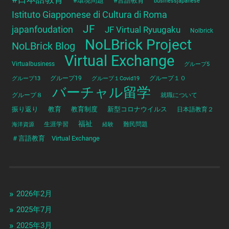
#環境問題
#言語教育
businessjapanese
Istituto Giapponese di Cultura di Roma
JF
japanfoudation
JF Virtual Ryuugaku
Nolbrick
NoLBrick Project
NoLBrick Blog
Virtual Exchange
Virtualbusiness
グループ5
グループ13
グループ19
グループ１Covid19
グループ１０
バーチャル留学
グループ８
就職について
振り返り
教育
教育制度
新型コロナウイルス
日本語教育２
福祉
海洋資源
生涯学習
経験
難民問題
＃言語教育 Virtual Exchange
2026年2月
2025年7月
2025年3月