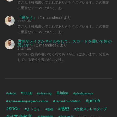
皆さん！投稿書いてくれてありがとうございます。この非常
に重要なテーマについて、あ…
「豊かさ」
に
maandrea2
より
2 12月 2021
皆さん！投稿書いてくれてありがとうございます。この非常
に重要なテーマについて、あ…
男性がメイクかネイルをして、スカートを履いて何が
悪いか？
に
maandrea2
より
2 12月 2021
興味深い投稿を書いてくれてありがとうございます。化粧を
している男性や髪の短い女性…
#Jalea
#a4edu
#CCJLE
#e-learning
#jaleabusiness
#pcto6
#japaneselanguageeducation
#JapanFoundation
#SDGs
#感想
#ようこそ
#文化ステレオタイプ
#差別
#日本語教育