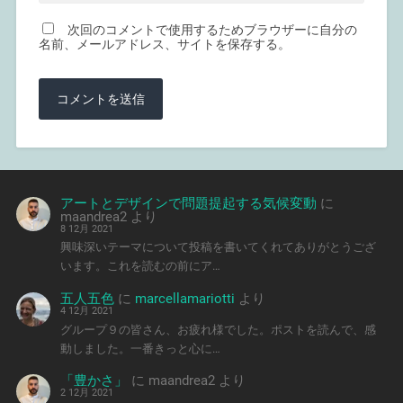
次回のコメントで使用するためブラウザーに自分の
名前、メールアドレス、サイトを保存する。
アートとデザインで問題提起する気候変動
に
maandrea2
より
8 12月 2021
興味深いテーマについて投稿を書いてくれてありがとうござ
います。これを読むの前にア…
五人五色
に
marcellamariotti
より
4 12月 2021
グループ９の皆さん、お疲れ様でした。ポストを読んで、感
動しました。一番きっと心に…
「豊かさ」
に
maandrea2
より
2 12月 2021