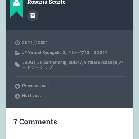
Rosaria Scarfò
28 11月 2021
JF Virtual Ryuugaku 2
,
グループ13 SDG17
#SDGs
,
JF
,
partnership
,
SDG17
,
Virtual Exchange
,
パ
ートナーシップ
Previous post
Next post
7 Comments