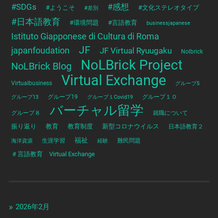
#SDGs
#感想
#ようこそ
#文化ステレオタイプ
#差別
#日本語教育
#環境問題
#言語教育
businessjapanese
Istituto Giapponese di Cultura di Roma
JF
japanfoudation
JF Virtual Ryuugaku
Nolbrick
NoLBrick Project
NoLBrick Blog
Virtual Exchange
Virtualbusiness
グループ5
グループ13
グループ19
グループ１Covid19
グループ１０
バーチャル留学
グループ８
就職について
振り返り
教育
教育制度
新型コロナウイルス
日本語教育２
福祉
海洋資源
生涯学習
経験
難民問題
＃言語教育 Virtual Exchange
2026年2月