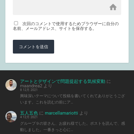
次回のコメントで使用するためブラウザーに自分の
名前、メールアドレス、サイトを保存する。
アートとデザインで問題提起する気候変動
に
maandrea2
より
8 12月 2021
興味深いテーマについて投稿を書いてくれてありがとうござ
います。これを読むの前にア…
五人五色
に
marcellamariotti
より
4 12月 2021
グループ９の皆さん、お疲れ様でした。ポストを読んで、感
動しました。一番きっと心に…