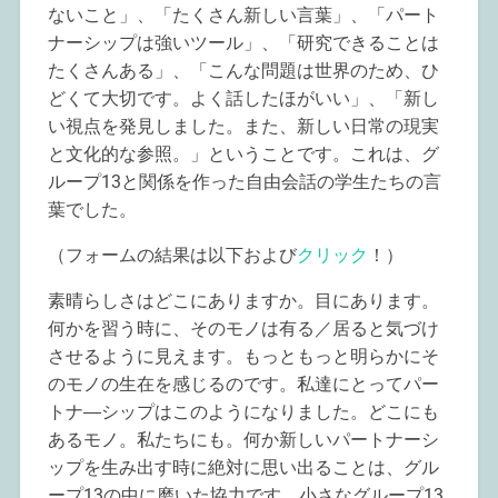
ないこと」、「たくさん新しい言葉」、「パート
ナーシップは強いツール」、「研究できることは
たくさんある」、「こんな問題は世界のため、ひ
どくて大切です。よく話したほがいい」、「新し
い視点を発見しました。また、新しい日常の現実
と文化的な参照。」ということです。これは、グ
ループ13と関係を作った自由会話の学生たちの言
葉でした。
（フォームの結果は以下および
クリック
！）
素晴らしさはどこにありますか。目にあります。
何かを習う時に、そのモノは有る／居ると気づけ
させるように見えます。もっともっと明らかにそ
のモノの生在を感じるのです。私達にとってパー
トナ―シップはこのようになりました。どこにも
あるモノ。私たちにも。何か新しいパートナーシ
ップを生み出す時に絶対に思い出ることは、グル
ープ13の中に磨いた協力です。小さなグループ13