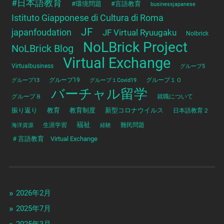
#日本語教育
#環境問題
#言語教育
businessjapanese
Istituto Giapponese di Cultura di Roma
JF
japanfoudation
JF Virtual Ryuugaku
Nolbrick
NoLBrick Project
NoLBrick Blog
Virtual Exchange
Virtualbusiness
グループ5
グループ13
グループ19
グループ１Covid19
グループ１０
バーチャル留学
グループ８
就職について
振り返り
教育
教育制度
新型コロナウイルス
日本語教育２
福祉
海洋資源
生涯学習
経験
難民問題
＃言語教育 Virtual Exchange
2026年2月
2025年7月