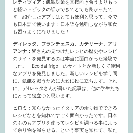
レティツィア：
飢餓対策を直接向き合うよりもっ
と軽いトピックの話ができてとても良かったで
す。紹介したアプリはとても便利と思って、今で
も日本語で使います：日本語を勉強しながら和食
も習うようになりました！
ディレッタ、フランチェスカ、カテリーナ、アリ
アンナ：
皆さんの見つけたレシピの歴史やレシピ
のサイトを発見するのは本当に面白かった経験で
した。「Eco dal frigo」のサイトとか新しくて便利
なアプリを発見しました。新しいレシピを学う間
に、飢餓を戦うために大変に役に立ちます。それ
に、デｲレッタさんが書いた記事は、他の学生たち
にとって役立つと思います。
ヒロミ：
知らなかったイタリアの余り物でできる
レシピなどを知れてすごく面白かったです。日本
のものもアプリを使ってレシピを調べる事によっ
て余り物を減らせる、という事実を知れて、私た