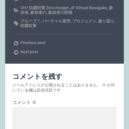
CH7 飢餓対策 Zero Hunger
,
JF Virtual Ryuugaku
,
参
加者
,
参加者の
,
参加者の投稿
グループ７
,
バーチャル留学
,
プロジェクト
,
振り返り
,
飢餓対策
Previous post
Next post
コメントを残す
メールアドレスが公開されることはありません。
※
が付
いている欄は必須項目です
コメント
※