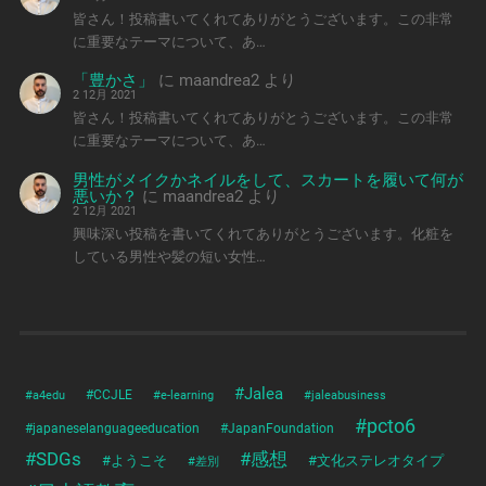
皆さん！投稿書いてくれてありがとうございます。この非常
に重要なテーマについて、あ…
「豊かさ」
に
maandrea2
より
2 12月 2021
皆さん！投稿書いてくれてありがとうございます。この非常
に重要なテーマについて、あ…
男性がメイクかネイルをして、スカートを履いて何が
悪いか？
に
maandrea2
より
2 12月 2021
興味深い投稿を書いてくれてありがとうございます。化粧を
している男性や髪の短い女性…
#Jalea
#a4edu
#CCJLE
#e-learning
#jaleabusiness
#pcto6
#japaneselanguageeducation
#JapanFoundation
#SDGs
#感想
#ようこそ
#文化ステレオタイプ
#差別