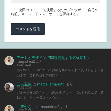
次回のコメントで使用するためブラウザーに自分の
名前、メールアドレス、サイトを保存する。
アートとデザインで問題提起する気候変動
に
maandrea2
より
8 12月 2021
興味深いテーマについて投稿を書いてくれてありがとうござ
います。これを読むの前にア…
五人五色
に
marcellamariotti
より
4 12月 2021
グループ９の皆さん、お疲れ様でした。ポストを読んで、感
動しました。一番きっと心に…
「豊かさ」
に
maandrea2
より
2 12月 2021