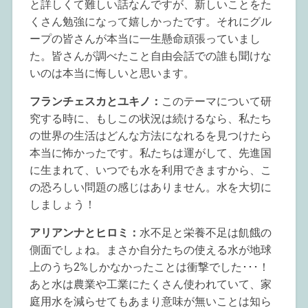
と詳しくて難しい話なんですが、新しいことをた
くさん勉強になって嬉しかったです。それにグル
ープの皆さんが本当に一生懸命頑張っていまし
た。皆さんが調べたこと自由会話での誰も聞けな
いのは本当に悔しいと思います。
フランチェスカとユキノ：
このテーマについて研
究する時に、もしこの状況は続けるなら、私たち
の世界の生活はどんな方法になれるを見つけたら
本当に怖かったです。私たちは運がして、先進国
に生まれて、いつでも水を利用できますから、こ
の恐ろしい問題の感じはありません。水を大切に
しましょう！
アリアンナとヒロミ：
水不足と栄養不足は飢餓の
側面でしょね。まさか自分たちの使える水が地球
上のうち2%しかなかったことは衝撃でした･･･！
あと水は農業や工業にたくさん使われていて、家
庭用水を減らせてもあまり意味が無いことは知ら