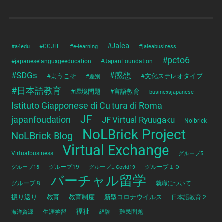
#Jalea
#a4edu
#CCJLE
#e-learning
#jaleabusiness
#pcto6
#japaneselanguageeducation
#JapanFoundation
#SDGs
#感想
#ようこそ
#文化ステレオタイプ
#差別
#日本語教育
#環境問題
#言語教育
businessjapanese
Istituto Giapponese di Cultura di Roma
JF
japanfoudation
JF Virtual Ryuugaku
Nolbrick
NoLBrick Project
NoLBrick Blog
Virtual Exchange
Virtualbusiness
グループ5
グループ13
グループ19
グループ１Covid19
グループ１０
バーチャル留学
グループ８
就職について
振り返り
教育
教育制度
新型コロナウイルス
日本語教育２
福祉
海洋資源
生涯学習
経験
難民問題