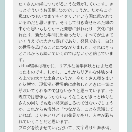
たくさんの縁につながるような気がしています。き
っとそういうお国柄…なのでしょうか。だからこそ
私はいつもいつまでもイタリアという国に惹かれて
いるのだと思います。そうして引き寄せられた縁の
中から思いもしなかった発想に触れたり、文化に触
れたり、新たな学問に出会ったり。すべてが生きて
いくうえでの大きな喜びであり、発見であり、自分
の世界を広げることにつながりました。それはきっ
とこれからも続いていくのではないかと信じていま
す。
virtual留学は確かに、リアルな留学体験とはまた違
ったものです。しかし、これからリアルな体験をす
る上での大きな土台というか、今たくさん種をまい
た状態で、現状況が世界的に改善したときに一気に
芽吹いてくれるのではないか？と思っています。今
現在では想像もつかないようなことがきっとゆりな
さんの周りでも近い将来起こるのではないでしょう
か。これからも海外と「つながる」ことを意識して
いれば、より色とりどりの発見があり、人生が彩ら
れていくことだと思います。
ブログを読ませていただいて、文字通り生涯学習、