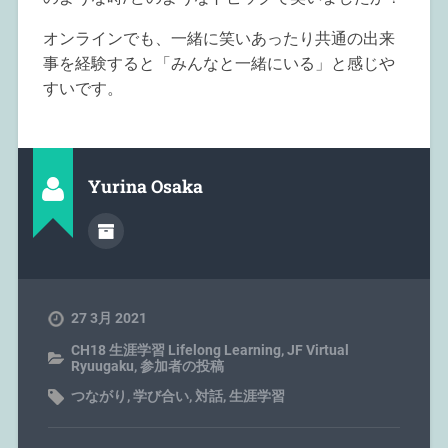
オンラインでも、一緒に笑いあったり共通の出来
事を経験すると「みんなと一緒にいる」と感じや
すいです。
Yurina Osaka
27 3月 2021
CH18 生涯学習 Lifelong Learning
,
JF Virtual
Ryuugaku
,
参加者の投稿
つながり
,
学び合い
,
対話
,
生涯学習