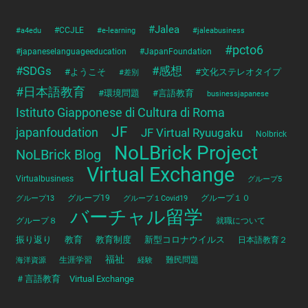
#Jalea
#a4edu
#CCJLE
#e-learning
#jaleabusiness
#pcto6
#japaneselanguageeducation
#JapanFoundation
#SDGs
#感想
#ようこそ
#文化ステレオタイプ
#差別
#日本語教育
#環境問題
#言語教育
businessjapanese
Istituto Giapponese di Cultura di Roma
JF
japanfoudation
JF Virtual Ryuugaku
Nolbrick
NoLBrick Project
NoLBrick Blog
Virtual Exchange
Virtualbusiness
グループ5
グループ13
グループ19
グループ１Covid19
グループ１０
バーチャル留学
グループ８
就職について
振り返り
教育
教育制度
新型コロナウイルス
日本語教育２
福祉
海洋資源
生涯学習
経験
難民問題
＃言語教育 Virtual Exchange