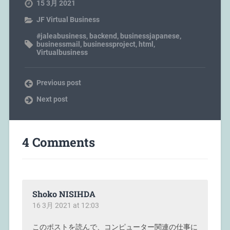
15 3月 2021
JF Virtual Business
#jaleabusiness
,
backend
,
businessjapanese
,
businessmail
,
businessproject
,
html
,
Virtualbusiness
Previous post
Next post
4 Comments
Shoko NISIHDA
16 3月 2021 at 12:03
このポストを読んで、コンピューター関連の仕事に