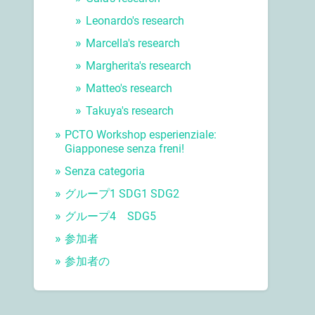
Leonardo's research
Marcella's research
Margherita's research
Matteo's research
Takuya's research
PCTO Workshop esperienziale:
Giapponese senza freni!
Senza categoria
グループ1 SDG1 SDG2
グループ4 SDG5
参加者
参加者の