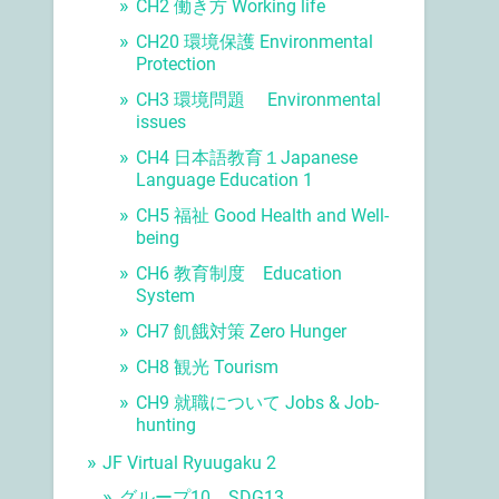
CH2 働き方 Working life
CH20 環境保護 Environmental
Protection
CH3 環境問題 Environmental
issues
CH4 日本語教育１Japanese
Language Education 1
CH5 福祉 Good Health and Well-
being
CH6 教育制度 Education
System
CH7 飢餓対策 Zero Hunger
CH8 観光 Tourism
CH9 就職について Jobs & Job-
hunting
JF Virtual Ryuugaku 2
グループ10 SDG13