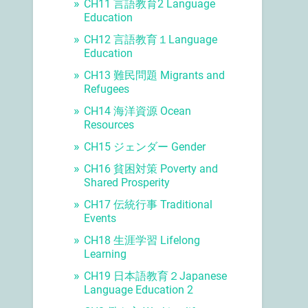
CH11 言語教育2 Language
Education
CH12 言語教育１Language
Education
CH13 難民問題 Migrants and
Refugees
CH14 海洋資源 Ocean
Resources
CH15 ジェンダー Gender
CH16 貧困対策 Poverty and
Shared Prosperity
CH17 伝統行事 Traditional
Events
CH18 生涯学習 Lifelong
Learning
CH19 日本語教育２Japanese
Language Education 2