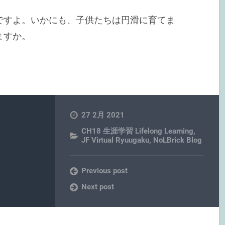
ですよ。いかにも、子供たちは円滑に育てま
ますか。
27 2月 2021
CH18 生涯学習 Lifelong Learning
,
JF Virtual Ryuugaku
,
NoLBrick Blog
Previous post
Next post