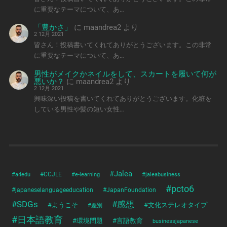
に重要なテーマについて、あ…
「豊かさ」
に
maandrea2
より
2 12月 2021
皆さん！投稿書いてくれてありがとうございます。この非常
に重要なテーマについて、あ…
男性がメイクかネイルをして、スカートを履いて何が
悪いか？
に
maandrea2
より
2 12月 2021
興味深い投稿を書いてくれてありがとうございます。化粧を
している男性や髪の短い女性…
#Jalea
#a4edu
#CCJLE
#e-learning
#jaleabusiness
#pcto6
#japaneselanguageeducation
#JapanFoundation
#SDGs
#感想
#ようこそ
#文化ステレオタイプ
#差別
#日本語教育
#環境問題
#言語教育
businessjapanese