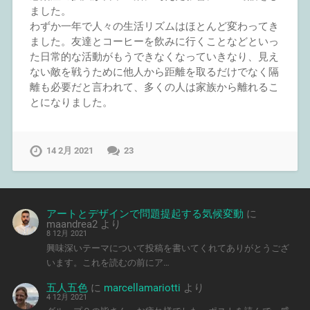
ました。
わずか一年で人々の生活リズムはほとんど変わってき
ました。友達とコーヒーを飲みに行くことなどといっ
た日常的な活動がもうできなくなっていきなり、見え
ない敵を戦うために他人から距離を取るだけでなく隔
離も必要だと言われて、多くの人は家族から離れるこ
とになりました。
14 2月 2021
23
アートとデザインで問題提起する気候変動
に
maandrea2
より
8 12月 2021
興味深いテーマについて投稿を書いてくれてありがとうござ
います。これを読むの前にア…
五人五色
に
marcellamariotti
より
4 12月 2021