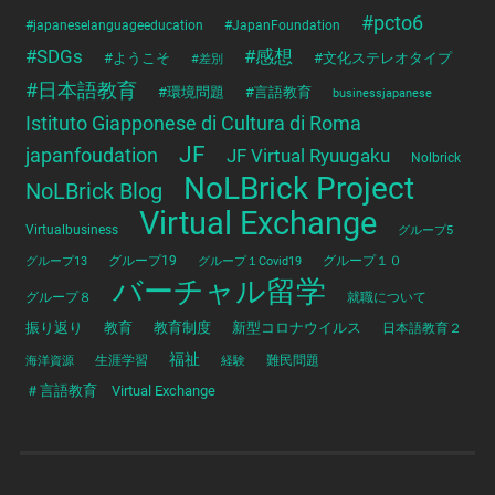
#pcto6
#japaneselanguageeducation
#JapanFoundation
#SDGs
#感想
#ようこそ
#文化ステレオタイプ
#差別
#日本語教育
#環境問題
#言語教育
businessjapanese
Istituto Giapponese di Cultura di Roma
JF
japanfoudation
JF Virtual Ryuugaku
Nolbrick
NoLBrick Project
NoLBrick Blog
Virtual Exchange
Virtualbusiness
グループ5
グループ13
グループ19
グループ１Covid19
グループ１０
バーチャル留学
グループ８
就職について
振り返り
教育
教育制度
新型コロナウイルス
日本語教育２
福祉
海洋資源
生涯学習
経験
難民問題
＃言語教育 Virtual Exchange