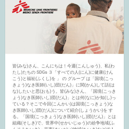
皆(みな)さん、こんにちは！今週(こんしゅう)、私(わ
たし)たちの SDGs ３「すべての人(にん)に健康(けん
こう)と福祉(ふくし)を 」 の グループ は「国境(こっ
きょう)なき医師(いし)団(だん)」に関(かん)して話(は
な)したいと思(おも)う。皆(みな)さん、「国境(こっき
ょう)なき医師(いし)団(だん)」とは何(なに)か知(し)っ
ている？そこで今回(こんかい)は国境(こっきょう)な
き医師(いし)団(だん)について紹介(しょうかい)を す
る。「国境(こっきょう)なき医師(いし)団(だん)」とは
組織(そしき)で、世界中(せかいじゅう)の紛争地域(ふ