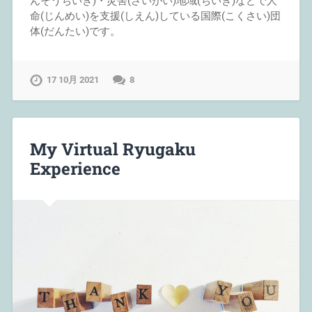
んそうちいき)・災害(さいがい)地域(ちいき)などで人
命(じんめい)を支援(しえん)している国際(こくさい)団
体(だんたい)です。
17 10月 2021
8
My Virtual Ryugaku
Experience