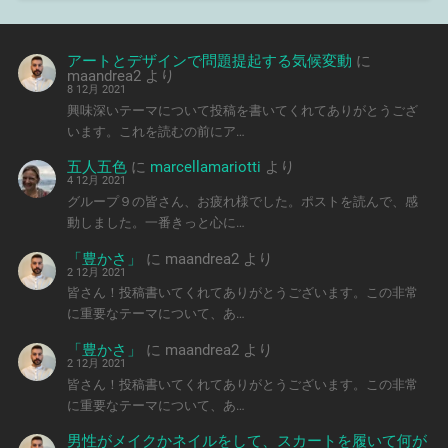
アートとデザインで問題提起する気候変動
に
maandrea2
より
8 12月 2021
興味深いテーマについて投稿を書いてくれてありがとうござ
います。これを読むの前にア…
五人五色
に
marcellamariotti
より
4 12月 2021
グループ９の皆さん、お疲れ様でした。ポストを読んで、感
動しました。一番きっと心に…
「豊かさ」
に
maandrea2
より
2 12月 2021
皆さん！投稿書いてくれてありがとうございます。この非常
に重要なテーマについて、あ…
「豊かさ」
に
maandrea2
より
2 12月 2021
皆さん！投稿書いてくれてありがとうございます。この非常
に重要なテーマについて、あ…
男性がメイクかネイルをして、スカートを履いて何が