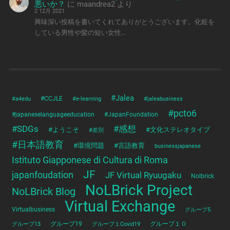
悪いか？
に
maandrea2
より
2 12月 2021
興味深い投稿を書いてくれてありがとうございます。化粧を
している男性や髪の短い女性…
#Jalea
#a4edu
#CCJLE
#e-learning
#jaleabusiness
#pcto6
#japaneselanguageeducation
#JapanFoundation
#SDGs
#感想
#ようこそ
#文化ステレオタイプ
#差別
#日本語教育
#環境問題
#言語教育
businessjapanese
Istituto Giapponese di Cultura di Roma
JF
japanfoudation
JF Virtual Ryuugaku
Nolbrick
NoLBrick Project
NoLBrick Blog
Virtual Exchange
Virtualbusiness
グループ5
グループ13
グループ19
グループ１Covid19
グループ１０