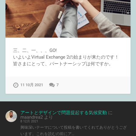
三、二、一、、、GO!
いよいよVirtual Exchange 2の始まりが来たのです！
皆さまにとって、パートナーシップは何ですか。
11 10月 2021
7
アートとデザインで問題提起する気候変動
に
maandrea2
より
8 12月 2021
興味深いテーマについて投稿を書いてくれてありがとうござ
います。これを読むの前にア…