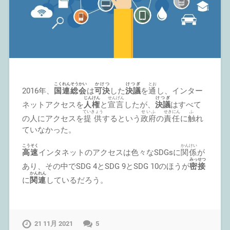
こくれんそうかい
かけつ
けつぎ
とお
2016年、
国連総会
は
可決
した
決議
を
通
し、インター
じんけん
せんげん
けつぎ
ネットアクセスを
人権
と
宣言
したが、
決議
はすべて
ていきょう
せいふ
せきにん
ふ
の人にアクセスを
提供
するという
政府
の
責任
に
触
れ
ていなかった。
こうそく
かんけい
高速
インタネットのアクセスは色々なSDGsに
関係
が
みっせつ
あり、その中でSDG 4とSDG 9とSDG 10のほうが
密接
かんれん
に
関連
しているだろう。
21 11月 2021
5