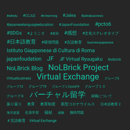
#Jalea
#a4edu
#CCJLE
#e-learning
#jaleabusiness
#pcto6
#japaneselanguageeducation
#JapanFoundation
#SDGs
#感想
#ようこそ
#文化ステレオタイプ
#差別
#日本語教育
#環境問題
#言語教育
businessjapanese
Istituto Giapponese di Cultura di Roma
JF
japanfoudation
JF Virtual Ryuugaku
Nolbrick
NoLBrick Project
NoLBrick Blog
Virtual Exchange
Virtualbusiness
グループ5
グループ13
グループ19
グループ１Covid19
グループ１０
バーチャル留学
グループ８
就職について
振り返り
教育
教育制度
新型コロナウイルス
日本語教育２
福祉
海洋資源
生涯学習
経験
難民問題
＃言語教育 Virtual Exchange